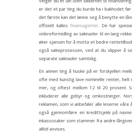
Velger du et lån uten sikkerhet til finansiering
er det et par ting du burde ha i bakhodet før
det første kan det lønne seg å benytte en lå
offisielt kalles
finansagenter
. De har spesia
videreformidling av søknader til en lang rekke
øker sjansen for å motta et bedre rentetilbud
også søkeprosessen, ved at du slipper å se
separate søknader samtidig.
En annen ting å huske på er forskjellen mel
ofte med kunstig lave nominelle renter, helt
mer, og oftest mellom 12 til 20 prosent. 
inkluderer alle gebyr og omkostninger. Nors
reklamen, som vi anbefaler alle leserne våre å 
også gjennomføre en kredittsjekk på navnet
inkassosaker som stammer fra andre långivere
alltid avvises.