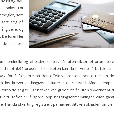
 av bil og båt,
 du søker. For
nemegler, som
lisert seg på
 långivere, og
. De forenkler
nde inn flere
lom nominelle og effektive renter. Lån uten sikkerhet promoter
 ned mot 6,99 prosent. I realiteten kan du forvente å betale lan
Sørg for å fokusere på den effektive rentesatsen ettersom d
k lov krever at långiver inkluderer et realistisk låneeksempel
forholde seg til. Før banken kan gi deg et lån uten sikkerhet vil 
 ditt. Målet er å spore opp betalingsanmerkninger eller gam
. Har du slike ting registrert på navnet ditt vil søknaden omtre