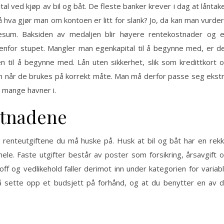
al ved kjøp av bil og båt. De fleste banker krever i dag at låntak
hva gjør man om kontoen er litt for slank? Jo, da kan man vurde
ånesum. Baksiden av medaljen blir høyere rentekostnader og 
tenfor stupet. Mangler man egenkapital til å begynne med, er d
 til å begynne med. Lån uten sikkerhet, slik som kredittkort 
un når de brukes på korrekt måte. Man må derfor passe seg ekst
 mange havner i.
stnadene
 renteutgiftene du må huske på. Husk at bil og båt har en rek
hele. Faste utgifter består av poster som forsikring, årsavgift 
off og vedlikehold faller derimot inn under kategorien for variab
 å sette opp et budsjett på forhånd, og at du benytter en av 
.