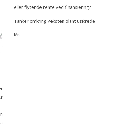
eller flytende rente ved finansiering?
Tanker omkring veksten blant usikrede
lån
er
e,
in
 å