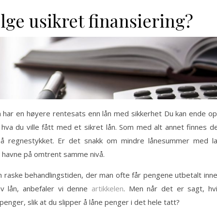
lge usikret finansiering?
ån har en høyere rentesats enn lån med sikkerhet Du kan ende o
va du ville fått med et sikret lån. Som med alt annet finnes d
 på regnestykket. Er det snakk om mindre lånesummer med l
ne havne på omtrent samme nivå.
n raske behandlingstiden, der man ofte får pengene utbetalt inn
av lån, anbefaler vi denne
artikkelen
. Men når det er sagt, hv
nger, slik at du slipper å låne penger i det hele tatt?