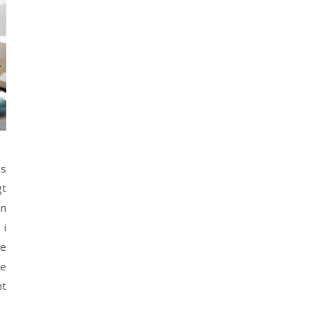
es
gt
en
 i
de
le
nt