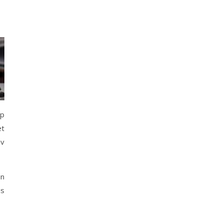
pp
et
av
en
is